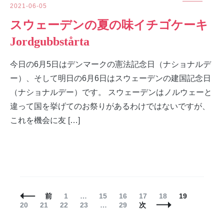
2021-06-05
スウェーデンの夏の味イチゴケーキ
Jordgubbstårta
今日の6月5日はデンマークの憲法記念日（ナショナルデ
ー）、そして明日の6月6日はスウェーデンの建国記念日
（ナショナルデー）です。 スウェーデンはノルウェーと
違って国を挙げてのお祭りがあるわけではないですが、
これを機会に友 […]
投
固
固
固
固
固
固
固
前
1
…
15
16
17
18
19
稿
固
固
定
固
定
定
固
定
定
定
定
20
21
22
23
…
29
次
ナ
定
定
ペ
定
ペ
ペ
定
ペ
ペ
ペ
ペ
ビ
ペ
ペ
ー
ペ
ー
ー
ペ
ー
ー
ー
ー