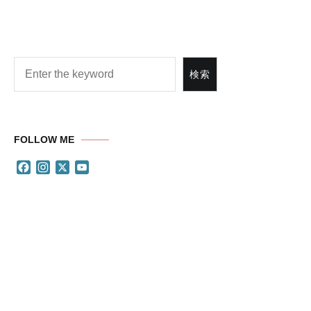
ゲ
ー
ー
ジ
ー
ジ
ジ
ー
ジ
ジ
ジ
ジ
ー
ジ
ジ
ジ
ジ
シ
ョ
ン
検索
検索
FOLLOW ME
Facebook
Instagram
X
YouTube