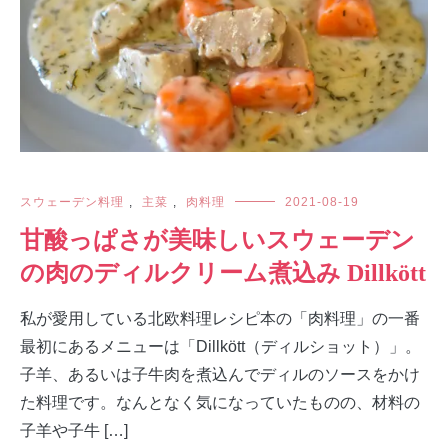
スウェーデン料理
,
主菜
,
肉料理
2021-08-19
甘酸っぱさが美味しいスウェーデン
の肉のディルクリーム煮込み Dillkött
私が愛用している北欧料理レシピ本の「肉料理」の一番
最初にあるメニューは「Dillkött（ディルショット）」。
子羊、あるいは子牛肉を煮込んでディルのソースをかけ
た料理です。なんとなく気になっていたものの、材料の
子羊や子牛 […]