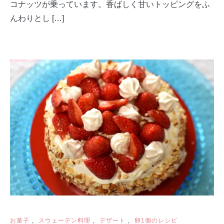
コナッツが乗っています。香ばしく甘いトッピングをふ
んわりとし […]
お菓子
,
スウェーデン料理
,
デザート
,
卵1個のレシピ