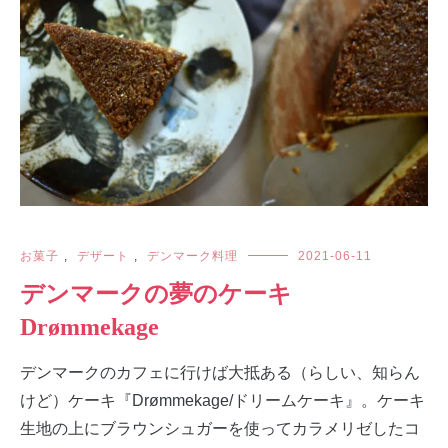
お菓子
,
デザート
,
デンマーク料理
2021-06-11
デンマークの夢のケーキ
Drømmekage
デンマークのカフェに行けば大抵ある（らしい、知らん
けど）ケーキ『Drømmekage/ドリームケーキ』。ケーキ
生地の上にブラウンシュガーを使ってカラメリゼしたコ