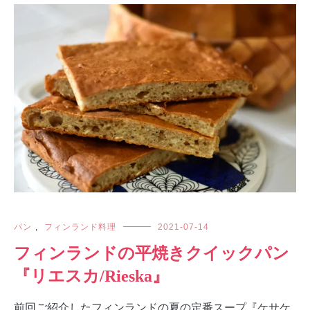
パン
,
フィンランド料理
2021-07-14
フィンランドの平焼きクイックパン
『リエスカ/Rieska』
前回ご紹介したフィンランドの夏の定番スープ『ケサケ