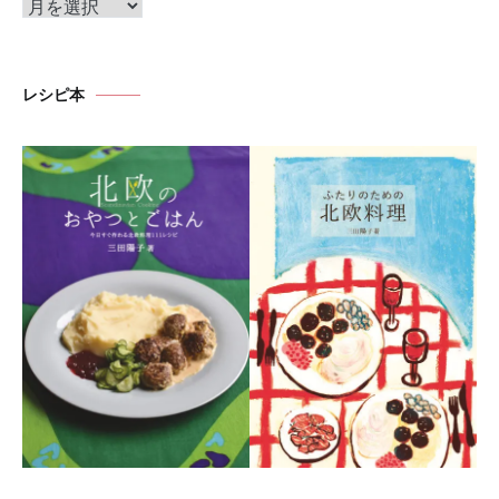
ア
ー
カ
イ
レシピ本
ブ