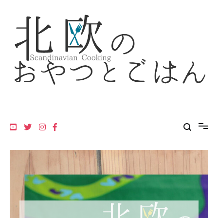
コ
ン
テ
ン
ツ
へ
ス
キ
ッ
プ
北欧のおやつとごはん
フィンランド・スウェーデン・デンマーク・ノルウェーの北欧料理
レシピ