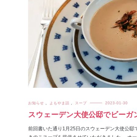
お知らせ
,
よもやま話
,
スープ
2023-01-30
スウェーデン大使公邸でビーガ
前回書いた通り1月25日のスウェーデン大使公