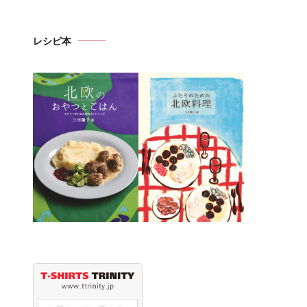
カ
イ
レシピ本
ブ