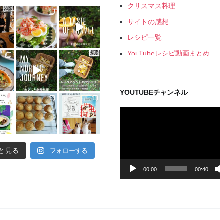
クリスマス料理
サイトの感想
レシピ一覧
YouTubeレシピ動画まとめ
YOUTUBEチャンネル
動
画
プ
レ
と見る
フォローする
ー
ヤ
00:00
00:40
ー