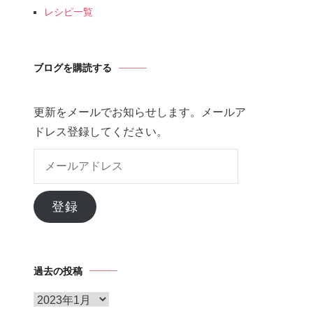
レシピ一覧
ブログを購読する
更新をメールでお知らせします。メールア
ドレス登録してください。
メ
ー
ル
登録
ア
ド
レ
過去の投稿
ス
ア
ー