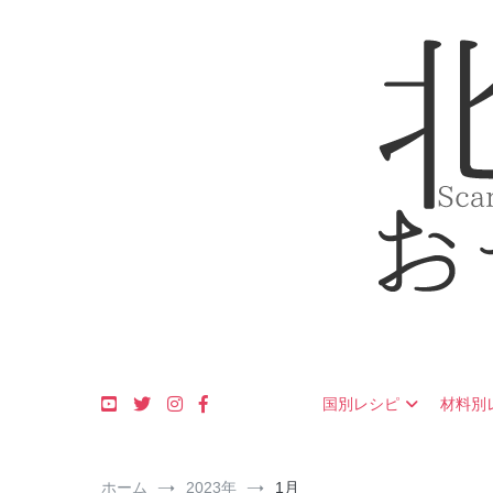
コ
ン
テ
ン
ツ
へ
ス
キ
ッ
プ
フィンランド・ス
北欧のおや
国別レシピ
材料別
ホーム
2023年
1月