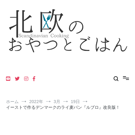
コ
ン
テ
ン
ツ
へ
ス
キ
ッ
プ
フィンランド・スウェーデン・デンマーク・ノルウェーの北欧料理
北欧のおやつとごはん
レシピ
ホーム
2022年
3月
19日
イーストで作るデンマークのライ麦パン『ルブロ』改良版！