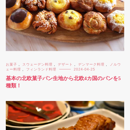
お菓子
,
スウェーデン料理
,
デザート
,
デンマーク料理
,
ノルウ
ェー料理
,
フィンランド料理
2024-04-25
基本の北欧菓子パン生地から北欧4カ国のパンを5
種類！