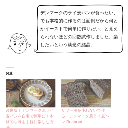
デンマークのライ麦パンが食べたい、
でも本格的に作るのは面倒だから何と
かイーストで簡単に作りたい、と覚え
られないほどの回数試作しました。楽
したいという執念の結晶。
関連
改良版！デンマーク流ライ
サワー種を使わないで作
麦パンを自宅で簡単に！本
る、デンマーク風ライ麦パ
格的な味を手軽に楽しむ方
ン Rugbrød
法