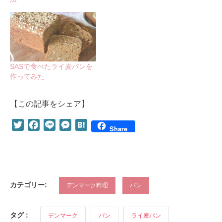
SASで食べたライ麦パンを
作ってみた
【この記事をシェア】
Twitter
Facebook
Line
Messenger
Hatena
Share
カテゴリー:
デンマーク料理
パン
タグ :
デンマーク
パン
ライ麦パン