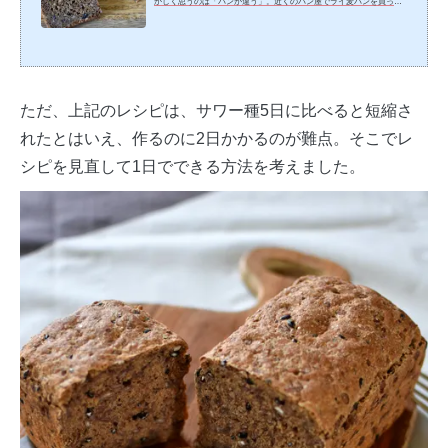
かしく思うのは「パンが違う」。近くのパン屋でライ麦パンを買って
はみるものの、デンマークの穀物がぎっしり入った、外側が硬く内側
がしっとりとしているライ麦パンが欲しい。ないなら自分で作ってみ
ようと、この半年あまり4、5回材料や工程を変えながら試作していま
した。こだわったのはイーストで作ること。ライ麦パンの発酵には通
常サワー種を使うのですが、サワー種は仕込んでから使えるようにな
るまで手間も日にちもかかる。はっきり言ってめんどくさもちろ
ただ、上記のレシピは、サワー種5日に比べると短縮さ
ん、...
れたとはいえ、作るのに2日かかるのが難点。そこでレ
シピを見直して1日でできる方法を考えました。