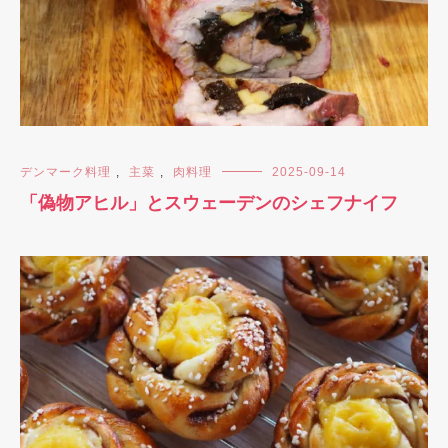
デンマーク料理
,
主菜
,
肉料理
2025-09-14
「偽物アヒル」とスウェーデンのシェフナイフ