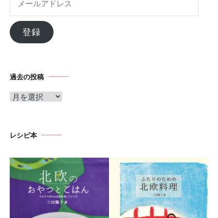
ー
ル
登録
ア
ド
レ
過去の投稿
ス
ア
ー
カ
イ
レシピ本
ブ