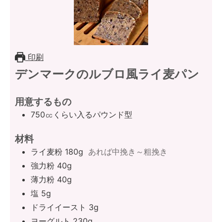
印刷
デンマークのルブロ風ライ麦パン
用意するもの
750㏄くらい入るパウンド型
材料
ライ麦粉 180g
あれば中挽き～粗挽き
強力粉 40g
薄力粉 40g
塩 5g
ドライイースト 3g
ヨーグルト 230g