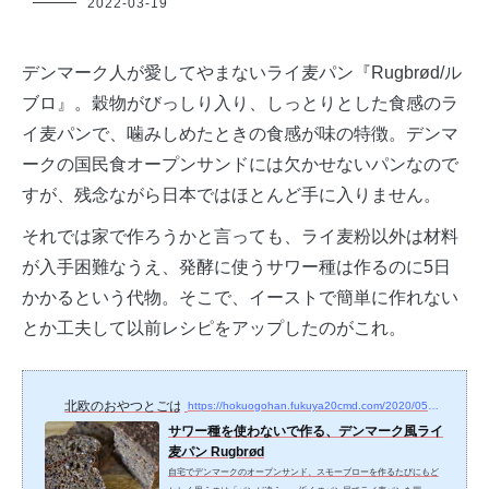
北
2022-03-19
欧
ご
は
デンマーク人が愛してやまないライ麦パン『Rugbrød/ル
ん
ブロ』。穀物がびっしり入り、しっとりとした食感のラ
イ麦パンで、噛みしめたときの食感が味の特徴。デンマ
ークの国民食オープンサンドには欠かせないパンなので
すが、残念ながら日本ではほとんど手に入りません。
それでは家で作ろうかと言っても、ライ麦粉以外は材料
が入手困難なうえ、発酵に使うサワー種は作るのに5日
かかるという代物。そこで、イーストで簡単に作れない
とか工夫して以前レシピをアップしたのがこれ。
北欧のおやつとごはん
https://hokuogohan.fukuya20cmd.com/2020/05/27/1754
サワー種を使わないで作る、デンマーク風ライ
麦パン Rugbrød
自宅でデンマークのオープンサンド、スモーブローを作るたびにもど