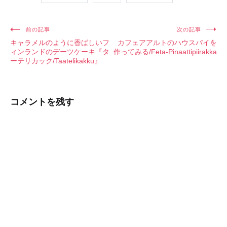
前の記事
次の記事
投
キャラメルのように香ばしいフ
カフェアアルトのハウスパイを
稿
ィンランドのデーツケーキ『タ
作ってみる/Feta-Pinaattipiirakka
ーテリカック/Taatelikakku』
ナ
ビ
ゲ
コメントを残す
ー
シ
ョ
ン