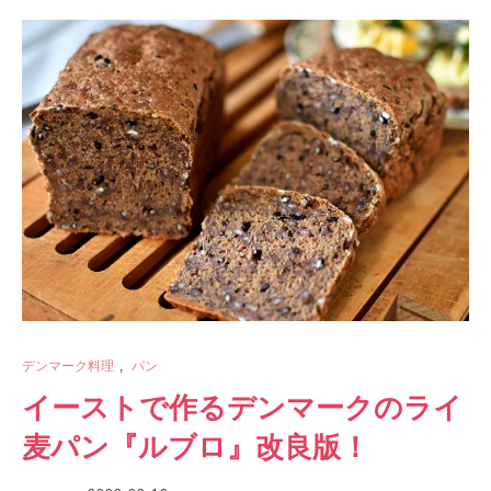
デンマーク料理
,
パン
イーストで作るデンマークのライ
麦パン『ルブロ』改良版！