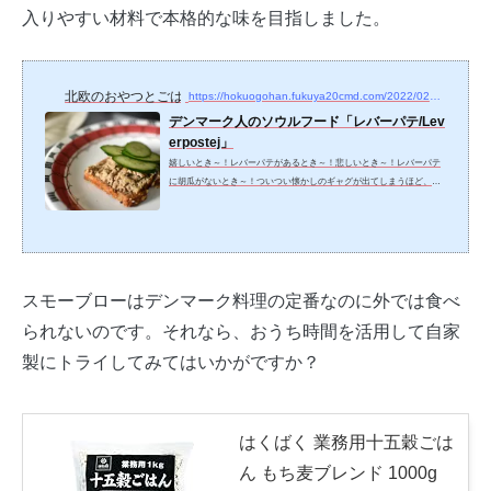
入りやすい材料で本格的な味を目指しました。
北欧のおやつとごはん
https://hokuogohan.fukuya20cmd.com/2022/02/12/7298
デンマーク人のソウルフード「レバーパテ/Lev
erpostej」
嬉しいとき～！レバーパテがあるとき～！悲しいとき～！レバーパテ
に胡瓜がないとき～！ついつい懐かしのギャグが出てしまうほど、デ
ンマーク人がどんなにレバーパテが好きか強烈に印象に残る出来事が
ありました。5年か、それ以上前だったと思うのですが、持ち寄りパー
ティーでデンマークのレバーパテを持参したとき、メンバーのひとり
だったデンマーク人が狂喜し「レバーパテには胡瓜が必要」と買いに
行こうとするわ「作り方を教えてくれ」と頼まれるわと、その食いつ
きぶりはあっけにとられるほど。特に胡瓜、胡瓜と力説する姿には
スモーブローはデンマーク料理の定番なのに外では食べ
「...
られないのです。それなら、おうち時間を活用して自家
製にトライしてみてはいかがですか？
はくばく 業務用十五穀ごは
ん もち麦ブレンド 1000g