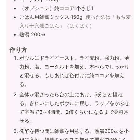
（オプション）純ココア 小さじ1
ごはん用雑穀ミックス 150g
使ったのは「もち麦
入り十六穀ごはん」（はくばく）
熱湯 200㏄
作り方
ボウルにドライイースト、ライ麦粉、強力粉、薄
力粉、塩、ヨーグルトを加え、木べらでしっかり
と混ぜる。もしあれば色付けに純ココアを加え
る。
全体が混ざったら台の上にあけ、5分ほど捏ね
る。きれいにしたボウルに戻し、ラップをかぶせ
て室温で3～4時間、2倍くらいになるまで発酵さ
せる。
発酵を待つ間に雑穀を用意する。熱湯200㏄を小
鍋に入れ、雑穀ミックスを加えて弱火で7分くら