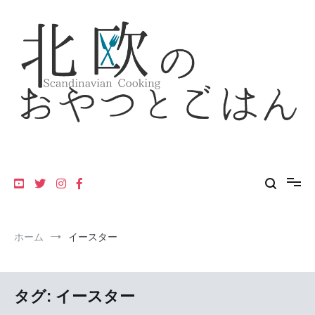
コ
ン
テ
ン
ツ
へ
ス
キ
ッ
プ
フィンランド・スウェーデン・デンマーク・ノルウェーの北欧料理
北欧のおやつとごはん
レシピ
ホーム
イースター
タグ:
イースター