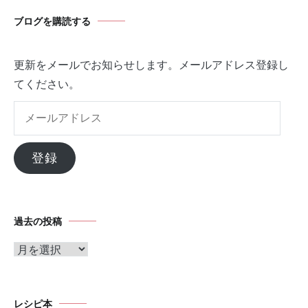
ブログを購読する
更新をメールでお知らせします。メールアドレス登録し
てください。
メ
ー
ル
登録
ア
ド
レ
過去の投稿
ス
ア
ー
カ
イ
レシピ本
ブ