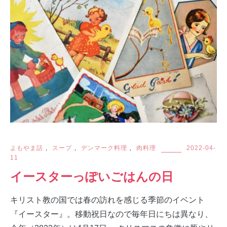
よもやま話
,
スープ
,
デンマーク料理
,
肉料理
2022-04-
11
イースターっぽいごはんの日
キリスト教の国では春の訪れを感じる季節のイベント
『イースター』。移動祝日なので毎年日にちは異なり、