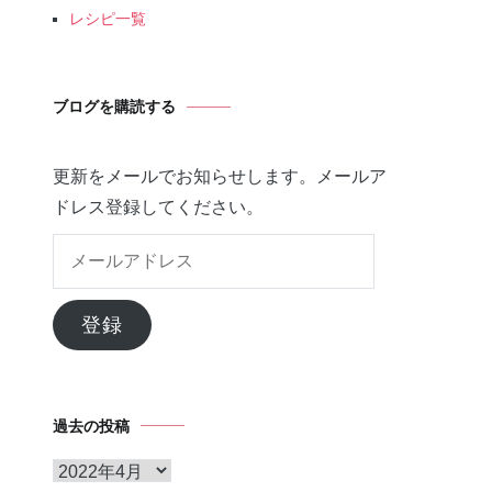
レシピ一覧
ブログを購読する
更新をメールでお知らせします。メールア
ドレス登録してください。
メ
ー
ル
登録
ア
ド
レ
過去の投稿
ス
ア
ー