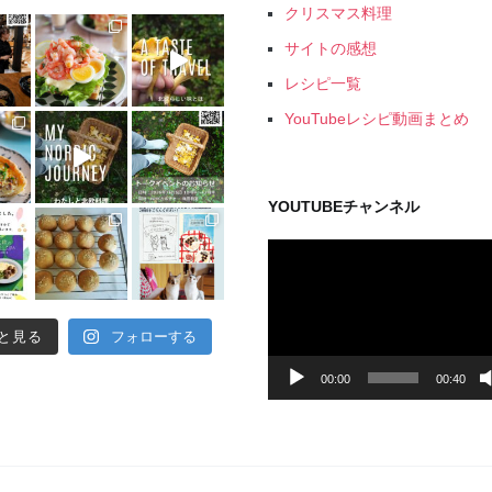
クリスマス料理
サイトの感想
レシピ一覧
YouTubeレシピ動画まとめ
YOUTUBEチャンネル
動
画
プ
レ
と見る
フォローする
ー
ヤ
00:00
00:40
ー