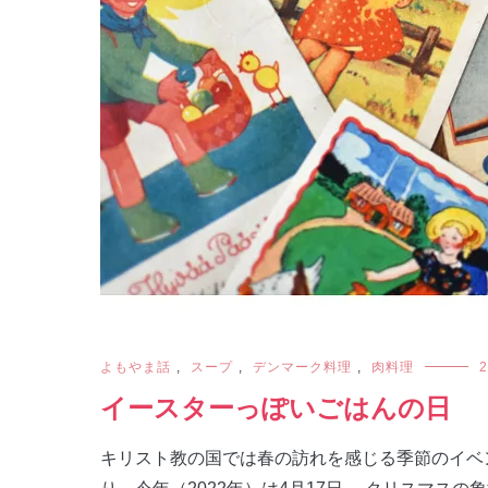
よもやま話
,
スープ
,
デンマーク料理
,
肉料理
2
イースターっぽいごはんの日
キリスト教の国では春の訪れを感じる季節のイベ