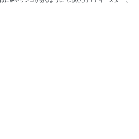
の象徴に豚やリンゴがあるように（北欧だけ？）イースターで