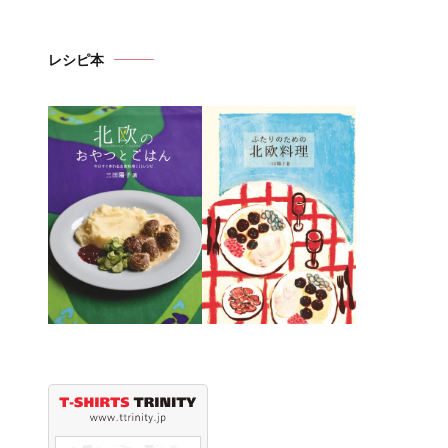
カ
イ
レシピ本
ブ