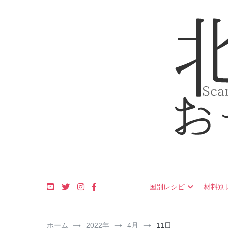
コ
ン
テ
ン
ツ
へ
ス
キ
ッ
プ
フィンランド・ス
北欧のおや
国別レシピ
材料別
ホーム
2022年
4月
11日