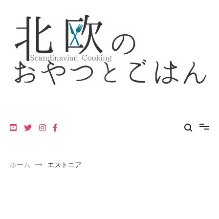
コ
ン
テ
ン
ツ
へ
ス
キ
ッ
プ
フィンランド・スウェーデン・デンマーク・ノルウェーの北欧料理
北欧のおやつとごはん
レシピ
ホーム
エストニア