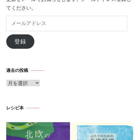
てください。
メ
ー
ル
登録
ア
ド
レ
過去の投稿
ス
ア
ー
カ
イ
レシピ本
ブ