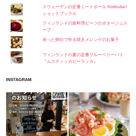
スウェーデンの定番ミートボール Köttbullar/
ショットブッラル
フィンランドの新料理ビーツのポタージュス
ープ
余った卵白で作る焼きメレンゲのお菓子
フィンランドの夏の定番ブルーベリーパイ
『ムスティッカピーラッカ』
INSTAGRAM