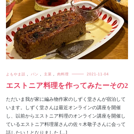
よもやま話
,
パン
,
主菜
,
肉料理
2021-11-04
エストニア料理を作ってみたーその2
ただいま我が家に編み物作家のしずく堂さんが宿泊して
います。しずく堂さんは最近オンラインの講座を開催
し、以前からエストニア料理のオンライン講座を開催し
ているエストニア料理屋さんの佐々木敬子さんに会って
話したい！となりました […]